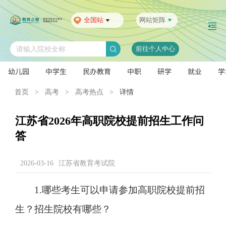
全国站
网站矩阵
前往个人中心
请输入院校全称
幼儿园
中学生
民办教育
中职
研学
就业
学
首页
>
高考
>
高考热点
>
详情
江苏省2026年高职院校提前招生工作问
答
2026-03-16
江苏省教育考试院
1.哪些考生可以申请参加高职院校提前招
生？招生院校有哪些？