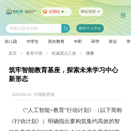
全国站
网站矩阵
前往个人中心
请输入院校全称
幼儿园
中学生
民办教育
中职
研学
就业
学
首页
>
教育中国
>
权威观点汇集
>
详情
筑牢智能教育基座，探索未来学习中心
新形态
2026-04-24
中国教育报
《“人工智能+教育”行动计划》（以下简称
《行动计划》）明确指出要构筑集约高效的智