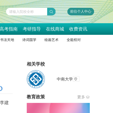
前往个人中心
请输入院校全称
高考指南
考研指导
在线商城
收费资讯
书法天地
诗词国学
绘画艺术
全能校对
相关学校
中南大学
教育政策
导李建