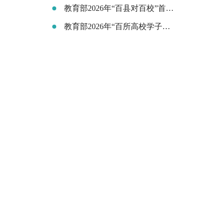
教育部2026年“百县对百校”首场离校未就业毕业生专场招聘活动在云南昆明举行
教育部2026年“百所高校学子地方行”（苏州站）活动在江苏昆山举行