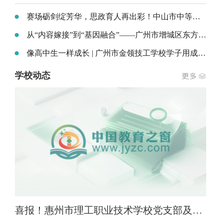
赛场砺剑绽芳华，思政育人再出彩！中山市中等专业学校思政教学团队勇夺2026年广东省中等职业学校思政课教师教学能力比赛一等奖
从“内容嫁接”到“基因融合”——广州市增城区东方职业技术学校构建“四史”教育融入专业课堂模式
像高中生一样成长 | 广州市金领技工学校学子用成绩改写命运
学校动态
喜报！惠州市理工职业技术学校党支部及陈菊红同志荣获惠州市直“两新”组织双项荣誉