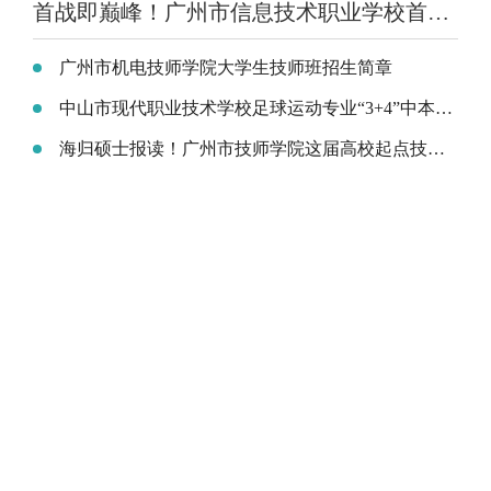
首战即巅峰！广州市信息技术职业学校首批"3+4"中本贯通100%出档，最高分699分
广州市机电技师学院大学生技师班招生简章
中山市现代职业技术学校足球运动专业“3+4”中本贯通试点班 圆你本科梦
海归硕士报读！广州市技师学院这届高校起点技师班“夯爆”