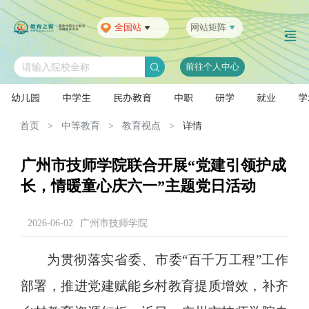
全国站
网站矩阵
前往个人中心
请输入院校全称
幼儿园
中学生
民办教育
中职
研学
就业
学
首页
>
中等教育
>
教育视点
>
详情
广州市技师学院联合开展“党建引领护成
长，情暖童心庆六一”主题党日活动
2026-06-02
广州市技师学院
为贯彻落实省委、市委“百千万工程”工作
部署，推进党建赋能乡村教育提质增效，补齐