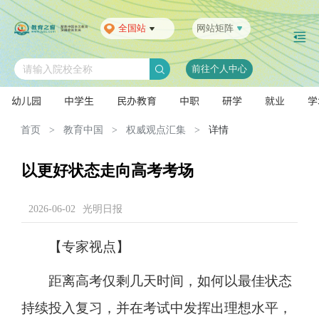
全国站
网站矩阵
前往个人中心
请输入院校全称
幼儿园
中学生
民办教育
中职
研学
就业
学
首页
>
教育中国
>
权威观点汇集
>
详情
以更好状态走向高考考场
2026-06-02
光明日报
【专家视点】
距离高考仅剩几天时间，如何以最佳状态
持续投入复习，并在考试中发挥出理想水平，