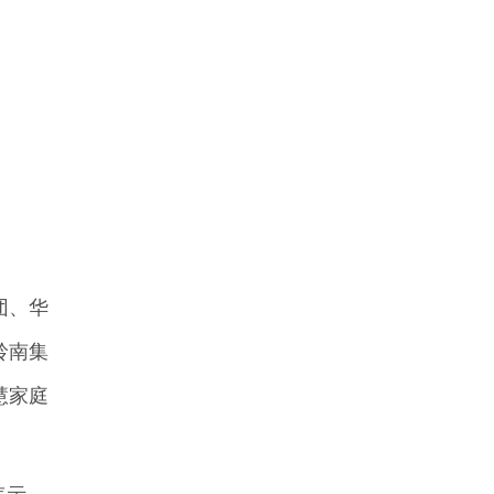
团、华
岭南集
慧家庭