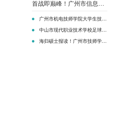
首战即巅峰！广州市信息技术职业学校首批"3+4"中本贯通100%出档，最高分699分
广州市机电技师学院大学生技师班招生简章
中山市现代职业技术学校足球运动专业“3+4”中本贯通试点班 圆你本科梦
海归硕士报读！广州市技师学院这届高校起点技师班“夯爆”