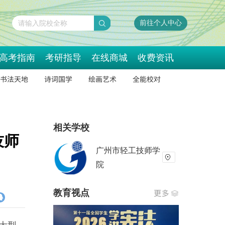
前往个人中心
请输入院校全称
高考指南
考研指导
在线商城
收费资讯
书法天地
诗词国学
绘画艺术
全能校对
相关学校
技师
广州市轻工技师学
院
教育视点