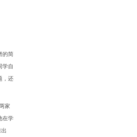
磨的简
同学自
题，还
两家
他在学
准出