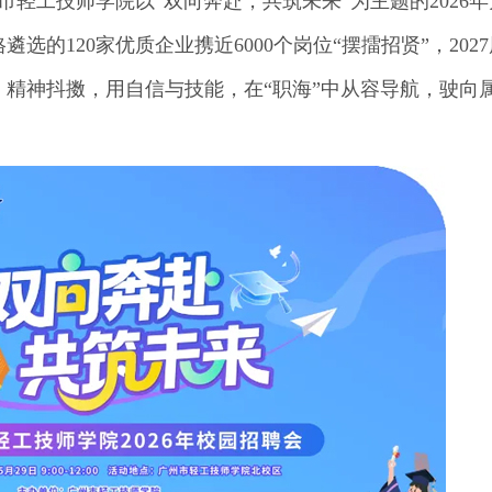
市轻工技师学院以“双向奔赴，共筑未来”为主题的2026
的120家优质企业携近6000个岗位“摆擂招贤”，202
征、精神抖擞，用自信与技能，在“职海”中从容导航，驶向