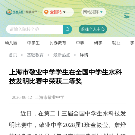
全国站
网站矩阵
前往个人中心
请输入院校全称
幼儿园
中学生
民办教育
中职
研学
就业
学
首页
>
基础教育
>
最新热点
>
详情
上海市敬业中学学生在全国中学生水科
技发明比赛中荣获二等奖
2026-06-12
上海市敬业中学
近日，在第二十三届全国中学生水科技发
明比赛中，敬业中学2028届1班金筱莹、詹烨