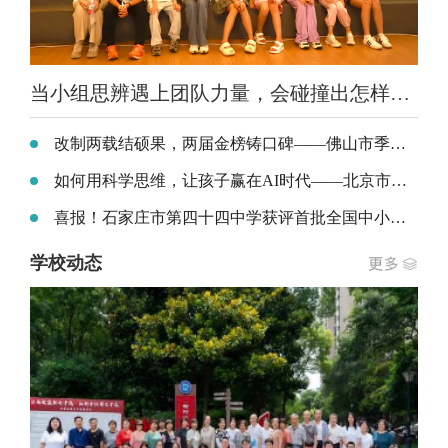
当小组思辨遇上团队力量，会碰撞出怎样的成长？——北京市昌平区凯博实验学校暑期少年研学营二期精彩回顾
改制两载结硕果，两届金榜铸口碑——佛山市季华中学超500名学子荣录985、211、双一流及一本院校
如何用科学思维，让孩子赢在AI时代——北京市昌平区凯博实验学校刘煜炎校长教育分享会
喜报！石家庄市第四十四中学获评首批全国中小学科技教育实验校
学校动态